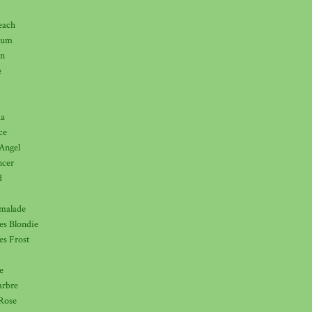
each
lum
an
e
da
ce
Angel
ncer
d
malade
ies Blondie
es Frost
e
rbre
Rose