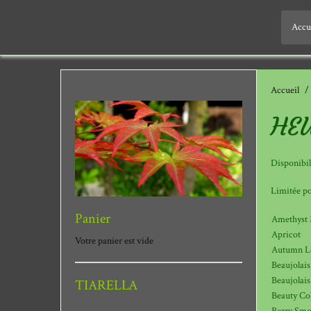
Accu
Accueil
HE
Disponibil
Limitée po
Panier
Amethyst 
Apricot
Votre panier est vide
Autumn L
Beaujolais
Beaujolais
TIARELLA
Beauty Co