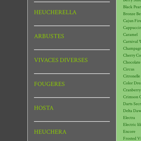
Berry Smo
Black Pear
HEUCHERELLA
Bronze Be
Cajun Fir
Cappucci
Caramel
ARBUSTES
Carnival 
Champag
Cherry Co
VIVACES DIVERSES
Chocolate 
Circus
Citronelle
FOUGERES
Color Dr
Cranberry
Crimson C
Darts Secr
HOSTA
Delta Da
Electra
Electric li
HEUCHERA
Encore
Frosted Vi