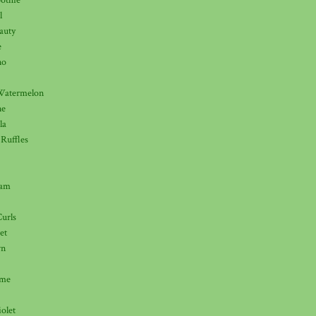
othie
l
auty
e
no
Watermelon
ne
la
Ruffles
eam
urls
et
wn
lme
olet