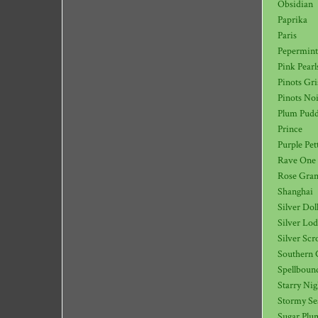
Obsidian
Paprika
Paris
Pepermint
Pink Pearl
Pinots Gri
Pinots Noi
Plum Pudd
Prince
Purple Pet
Rave One
Rose Gran
Shanghai
Silver Dol
Silver Lod
Silver Scro
Southern 
Spellboun
Starry Nig
Stormy Se
Sugar Plu