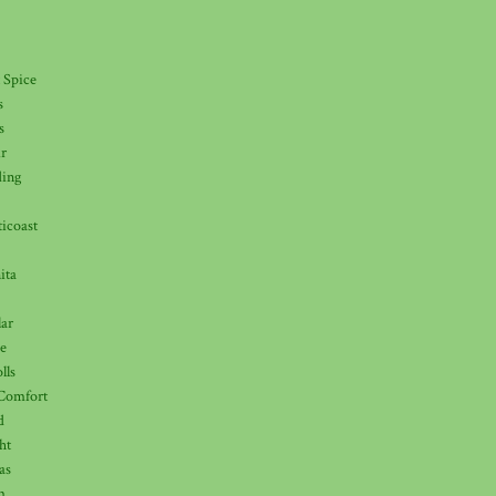
 Spice
s
s
r
ing
ticoast
ita
lar
e
lls
Comfort
d
ht
as
m