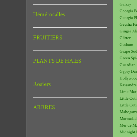
Galaxy
Georgia P
Hémérocalles
Georgia P
Geysha F
Ginger Al
FRUITIERS
Glitter
Gotham
Grape So
Green Spi
PLANTS DE HAIES
Guardian 
Gypsy Da
Hollywoo
Rosiers
Kassandra
Lime Mar
Little Cut
Little Cuti
ARBRES
Mahogany
Marmalad
Mer de Ma
Midnight 