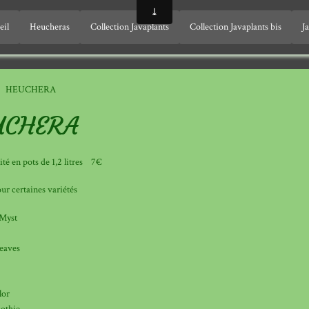
eil
Heucheras
Collection Javaplants
Collection Javaplants bis
J
HEUCHERA
UCHERA
ité en pots de 1,2 litres 7€
ur certaines variétés
Myst
eaves
lor