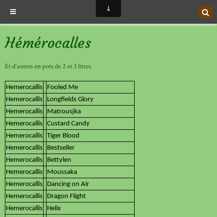
Hémérocalles
Et d'autres en pots de 2 et 3 litres
Hemerocallis
Fooled Me
Hemerocallis
Longfields Glory
Hemerocallis
Matrousjka
Hemerocallis
Custard Candy
Hemerocallis
Tiger Blood
Hemerocallis
Bestseller
Hemerocallis
Bettylen
Hemerocallis
Moussaka
Hemerocallis
Dancing on Air
Hemerocallis
Dragon Flight
Hemerocallis
Helix