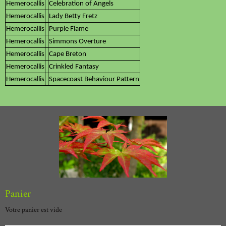
Hemerocallis
Celebration of Angels
Hemerocallis
Lady Betty Fretz
Hemerocallis
Purple Flame
Hemerocallis
Simmons Overture
Hemerocallis
Cape Breton
Hemerocallis
Crinkled Fantasy
Hemerocallis
Spacecoast Behaviour Pattern
Panier
Votre panier est vide